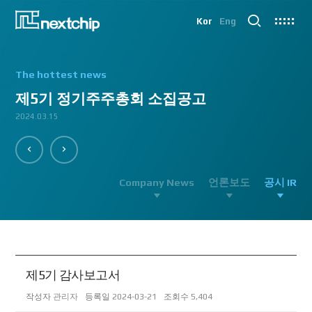
Kor
Eng
The hottest news
제5기 정기주주총회 소집공고
2024.03.15
2023.06.13
Company News
언론보도
공시 IR
제5기 감사보고서
작성자
관리자
등록일
2024-03-21
조회수
5,404