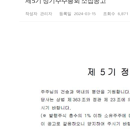
제5기 정기주주총회 소집공고
작성자
관리자
등록일
2024-03-15
조회수
6,871