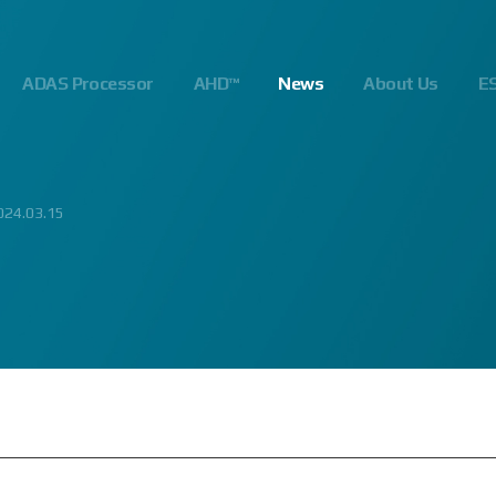
ADAS Processor
AHD™
News
About Us
E
06.13
024.03.15