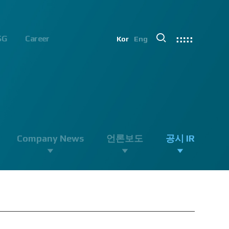
SG
Career
Kor
Eng
Company News
언론보도
공시 IR